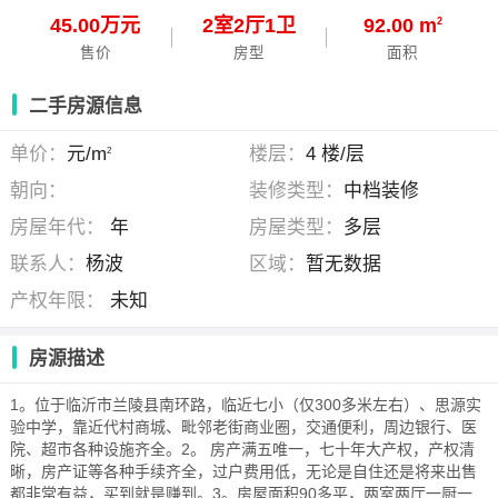
45.00万元
2
室
2
厅
1
卫
92.00 m
2
售价
房型
面积
二手房源信息
单价：
元/m
楼层：
4 楼/层
2
朝向：
装修类型：
中档装修
房屋年代：
年
房屋类型：
多层
联系人：
杨波
区域：
暂无数据
产权年限：
未知
房源描述
1。位于临沂市兰陵县南环路，临近七小（仅300多米左右）、思源实
验中学，靠近代村商城、毗邻老街商业圈，交通便利，周边银行、医
院、超市各种设施齐全。2。 房产满五唯一，七十年大产权，产权清
晰，房产证等各种手续齐全，过户费用低，无论是自住还是将来出售
都非常有益，买到就是赚到。3。房屋面积90多平，两室两厅一厨一