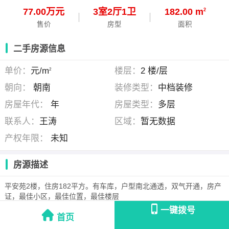
77.00万元
3
室
2
厅
1
卫
182.00 m
2
售价
房型
面积
二手房源信息
单价：
元/m
楼层：
2 楼/层
2
朝向：
朝南
装修类型：
中档装修
房屋年代：
年
房屋类型：
多层
联系人：
王涛
区域：
暂无数据
产权年限：
未知
房源描述
平安苑2楼，住房182平方。有车库，户型南北通透，双气开通，房产
证，最佳小区，最佳位置，最佳楼层
一键拨号
首页
王涛
( )