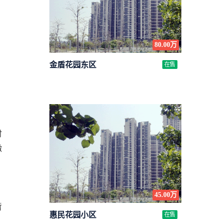
80.00万
金盾花园东区
在售
时
缴
45.00万
暂
惠民花园小区
在售